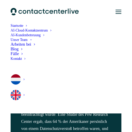
Startseite
AI-Cloud-Kontaktzentrum
AI-Kundenbetreuung
Unser Team
Arbeiten bei
Blog
Fälle
Kontakt
Kundendaten sind seit langem ein sensibles Thema.
Angesichts der jüngsten Nachrichten über
Unternehmen, die mit Daten falsch umgehen, ist es
kein Wunder, dass das Vertrauen der Verbraucher
beeinträchtigt wurde. Eine Studie des Pew Research
Center ergab, dass 64 % der Amerikaner persönlich
von einem Datenschutzverstoß betroffen waren, und