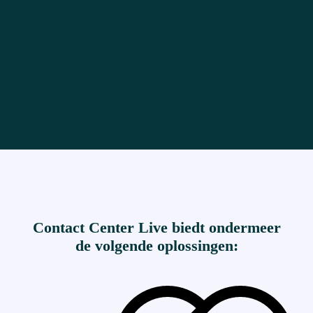
maatwerkoplossingen waarmee u nog beter kunt inspelen
op de wensen van uw klanten.
LEES VERDER
Contact Center Live biedt ondermeer
de volgende oplossingen: