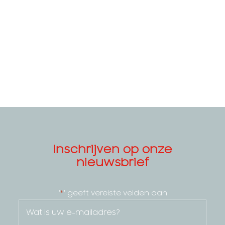
Inschrijven op onze
nieuwsbrief
"
" geeft vereiste velden aan
*
Email
*