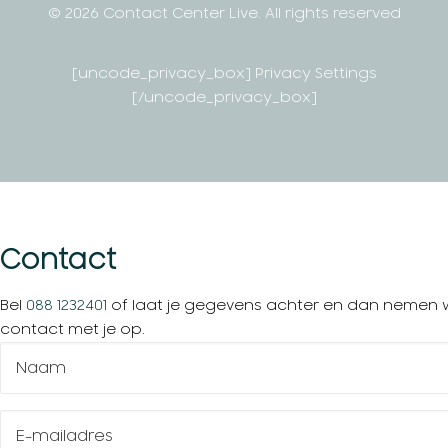
© 2026 Contact Center Live.
All rights reserved
[uncode_privacy_box] Privacy Settings
[/uncode_privacy_box]
Contact
Bel
088 1232401
of laat je gegevens achter en dan nemen w
contact met je op.
Naam
(Vereist)
E-