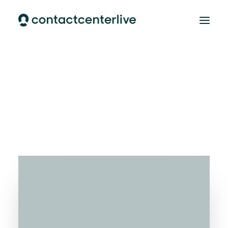
Home
AI Cloud Contactcenter
AI Customer Support
Over ons
CONTACT