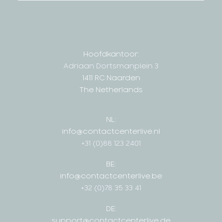
Hoofdkantoor:
Adriaan Dortsmanplein 3
1411 RC Naarden
The Netherlands
NL:
info@contactcenterlive.nl
+31 (0)88 123 2401
BE:
info@contactcenterlive.be
+32 (0)78 35 33 41
DE:
support@contactcenterlive.de