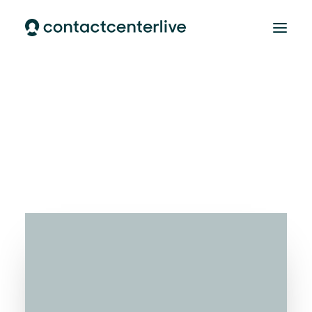
Home
AI Cloud Contactcenter
AI Customer Support
Over ons
CONTACT