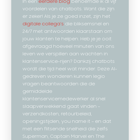
In een
eerdere blog
benoemde ik al vijf
voordelen van chatbots. Want die zijn
er zeker! Als je ze goed inzet, zijn het
digitale collega’s
die bliksemsnel en
24/7 met antwoorden klaarstaan om
jouw klanten te helpen. Heb je je ooit
afgevraagd hoeveel minuten van ons
leven we verspillen aan wachten in
klantenservice-rijen? Dankzij chatbots
wordt die tijd heel wat minder. Deze AI-
gedreven wonderen kunnen legio
vragen beantwoorden die de
gemiddelde
klantenservicemedewerker al snel
slaapverwekkend gaat vinden –
verzendkosten, retourbeleid,
openingstijden, you name it – en dat
met een flitsende snelheid die zelfs
Superman, Captain Marvel en The