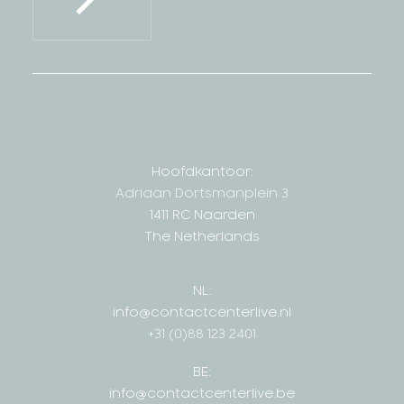
Hoofdkantoor:
Adriaan Dortsmanplein 3
1411 RC Naarden
The Netherlands
NL:
info@contactcenterlive.nl
+31 (0)88 123 2401
BE:
info@contactcenterlive.be