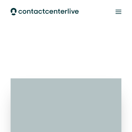
Home
AI Cloud Contactcenter
AI Customer Support
Over ons
CONTACT