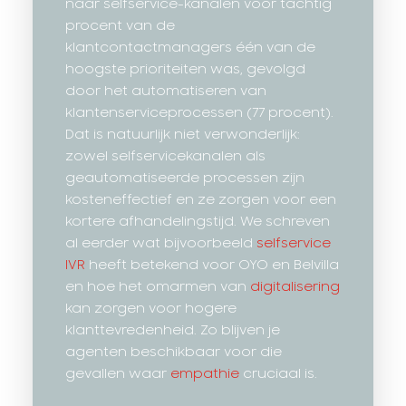
naar selfservice-kanalen voor tachtig
procent van de
klantcontactmanagers één van de
hoogste prioriteiten was, gevolgd
door het automatiseren van
klantenserviceprocessen (77 procent).
Dat is natuurlijk niet verwonderlijk:
zowel selfservicekanalen als
geautomatiseerde processen zijn
kosteneffectief en ze zorgen voor een
kortere afhandelingstijd. We schreven
al eerder wat bijvoorbeeld
selfservice
IVR
heeft betekend voor OYO en Belvilla
en hoe het omarmen van
digitalisering
kan zorgen voor hogere
klanttevredenheid. Zo blijven je
agenten beschikbaar voor die
gevallen waar
empathie
cruciaal is.