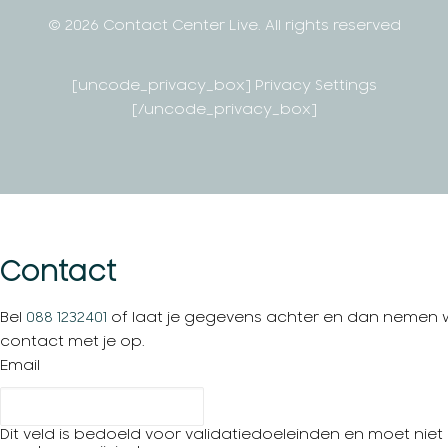
© 2026 Contact Center Live.
All rights reserved
[uncode_privacy_box] Privacy Settings
[/uncode_privacy_box]
Contact
Bel
088 1232401
of laat je gegevens achter en dan nemen w
contact met je op.
Email
Dit veld is bedoeld voor validatiedoeleinden en moet niet