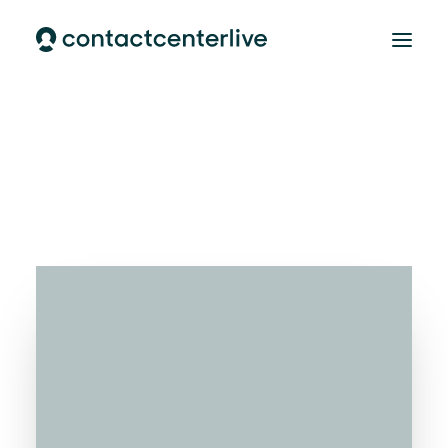
Home
AI Cloud Contactcenter
AI Customer Support
Over ons
CONTACT